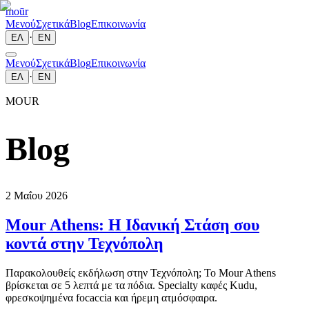
moūr
Μενού
Σχετικά
Blog
Επικοινωνία
·
ΕΛ
EN
Μενού
Σχετικά
Blog
Επικοινωνία
·
ΕΛ
EN
MOUR
Blog
2 Μαΐου 2026
Mour Athens: Η Ιδανική Στάση σου
κοντά στην Τεχνόπολη
Παρακολουθείς εκδήλωση στην Τεχνόπολη; Το Mour Athens
βρίσκεται σε 5 λεπτά με τα πόδια. Specialty καφές Kudu,
φρεσκοψημένα focaccia και ήρεμη ατμόσφαιρα.